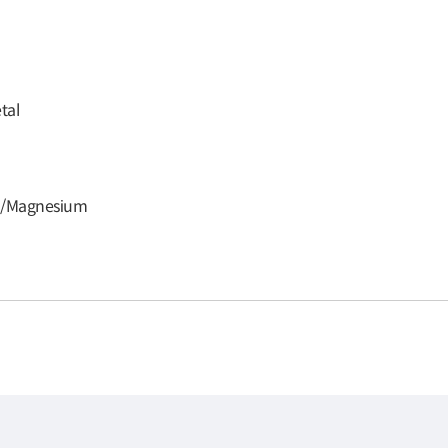
tal
m/Magnesium