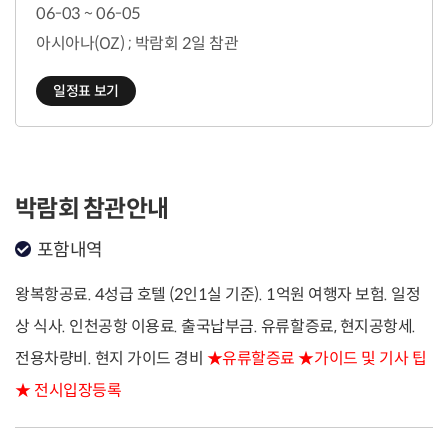
06-03 ~ 06-05
아시아나(OZ) ; 박람회 2일 참관
일정표 보기
박람회 참관안내
포함내역
왕복항공료. 4성급 호텔 (2인1실 기준). 1억원 여행자 보험. 일정
상 식사. 인천공항 이용료. 출국납부금. 유류할증료, 현지공항세.
전용차량비. 현지 가이드 경비
★유류할증료 ★가이드 및 기사 팁
★ 전시입장등록