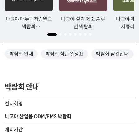
나고야 매뉴팩처링월드
나고야 설계 제조 솔루
나고야 제
박람회
션 박람회
시큐리티
MANUFACTURING
WORLD TOKYO 2026
박람회 안내
박람회 참관 일정표
박람회 참관안내
박람회 안내
전시회명
나고야 산업용 ODM/EMS 박람회
개최기간