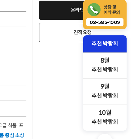
상담 및
온라인 신청
예약 문의
02-585-1009
견적요청
추천 박람회
8월
추천 박람회
9월
추천 박람회
10월
추천 박람회
 고급 식품·프
품 중심 소싱