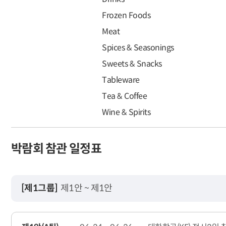
Frozen Foods
Meat
Spices & Seasonings
Sweets & Snacks
Tableware
Tea & Coffee
Wine & Spirits
박람회 참관 일정표
[제1그룹]
제1안 ~ 제1안