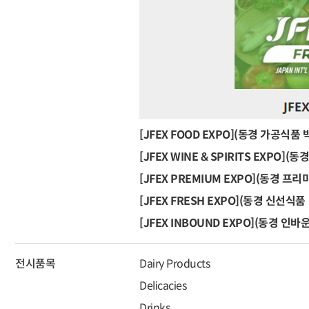
[JFEX FOOD EXPO](동경 가공식품
[JFEX WINE & SPIRITS EXPO](
[JFEX PREMIUM EXPO](동경 프
[JFEX FRESH EXPO](동경 신선식품
[JFEX INBOUND EXPO](동경 인
전시품목
Dairy Products
Delicacies
Drinks