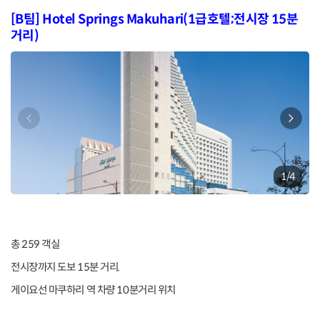
[B팀] Hotel Springs Makuhari(1급호텔;전시장 15분
거리)
1
/
4
총 259 객실
전시장까지 도보 15분 거리.
게이요선 마쿠하리 역 차량 10분거리 위치