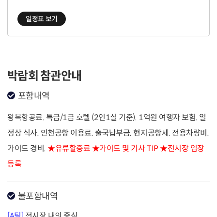
일정표 보기
박람회 참관안내
포함내역
왕복항공료. 특급/1급 호텔 (2인1실 기준). 1억원 여행자 보험. 일
정상 식사. 인천공항 이용료. 출국납부금. 현지공항세. 전용차량비.
가이드 경비.
★유류할증료 ★가이드 및 기사 TIP
★전시장 입장
등록
불포함내역
[A팀]
전시장 내의 중식