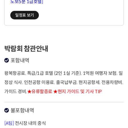
도보5분 1급호텔]
일정표 보기
박람회 참관안내
포함내역
왕복항공료. 특급/1급 호텔 (2인 1실 기준). 1억원 여행자 보험. 일
정상 식사. 인천공항 이용료. 출국납부금. 현지공항세. 전용차량비.
가이드 경비.
★유류할증료 ★현지 가이드 및 기사 TIP
불포함내역
[A팀]
전시장 내의 중식