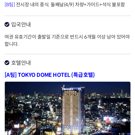
[B팀]
전시장 내의 중식. 둘째날(4/9) 차량+가이드+석식 불포함
입국안내
여권 유효기간이 출발일 기준으로 반드시 6개월 이상 남아 있어야
합니다.
호텔안내
[A팀] TOKYO DOME HOTEL (특급호텔)
1
/
4