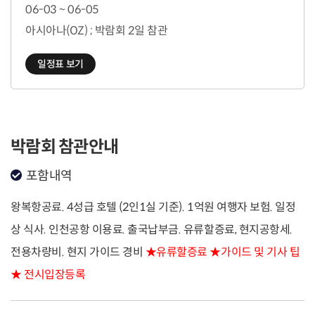
06-03 ~ 06-05
아시아나(OZ) ; 박람회 2일 참관
일정표 보기
박람회 참관안내
포함내역
왕복항공료. 4성급 호텔 (2인1실 기준). 1억원 여행자 보험. 일정
상 식사. 인천공항 이용료. 출국납부금. 유류할증료, 현지공항세.
전용차량비. 현지 가이드 경비
★유류할증료 ★가이드 및 기사 팁
★ 전시입장등록