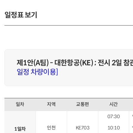
일정표 보기
제1안(A팀) - 대한항공(KE) ; 전시 2일 참
일정 차량이용]
일차
지역
교통편
시간
07:30
인천
KE703
10:10
1일차