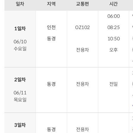
일차
지역
교통편
시간
06:00
인천
OZ102
08:25
1일차
동경
10:50
06/10
수요일
전용차
오후
2일차
동경
전용차
전일
06/11
목요일
3일차
동경
전용차