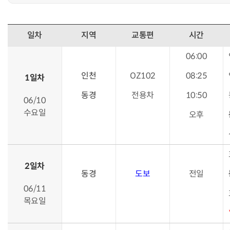
일차
지역
교통편
시간
06:00
인천
OZ102
08:25
1일차
동경
전용차
10:50
06/10
수요일
오후
2일차
동경
도보
전일
06/11
목요일