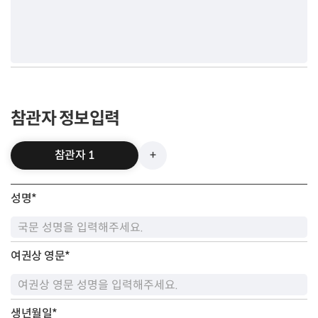
참관자 정보입력
참관자 1
+
성명
*
여권상 영문
*
생년월일
*