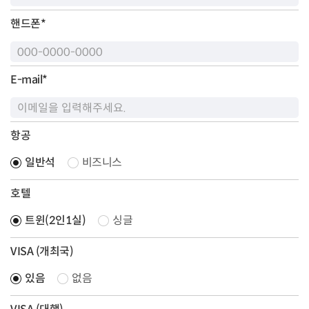
핸드폰
*
E-mail
*
항공
일반석
비즈니스
호텔
트윈(2인1실)
싱글
VISA (개최국)
있음
없음