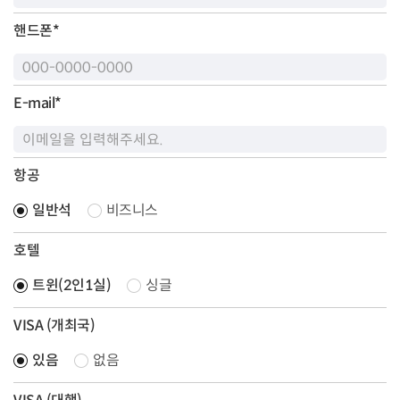
핸드폰
*
E-mail
*
항공
일반석
비즈니스
호텔
트윈(2인1실)
싱글
VISA (개최국)
있음
없음