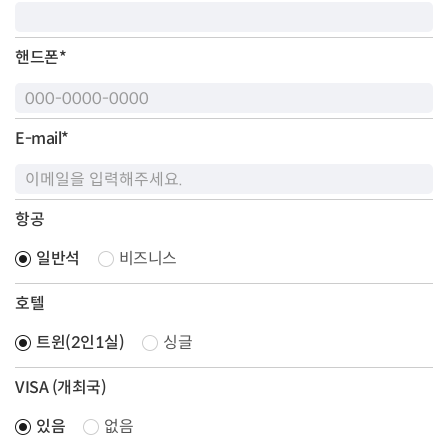
핸드폰
*
E-mail
*
항공
일반석
비즈니스
호텔
트윈(2인1실)
싱글
VISA (개최국)
있음
없음