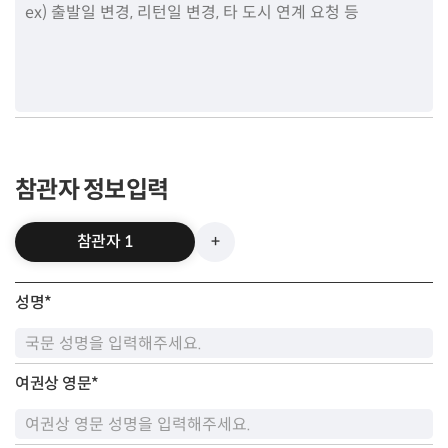
참관자 정보입력
참관자 1
+
성명
*
여권상 영문
*